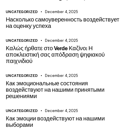
UNCATEGORIZED
December 4, 2025
Насколько самоуверенность воздействует
на оценку успеха
UNCATEGORIZED
December 4, 2025
Καλώς ήρθατε στο Verde Καζίνο: Η
αποκλειστική σας απόδραση ψηφιακού
παιχνιδιού
UNCATEGORIZED
December 4, 2025
Как эмоциональные состояния
воздействуют на нашими принятыми
решениями
UNCATEGORIZED
December 4, 2025
Как эмоции воздействуют на нашими
выборами