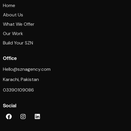
Home
About Us
What We Offer
Our Work
Build Your SZN
Office
Hello@sznagency.com
Karachi, Pakistan
03390109086
Social